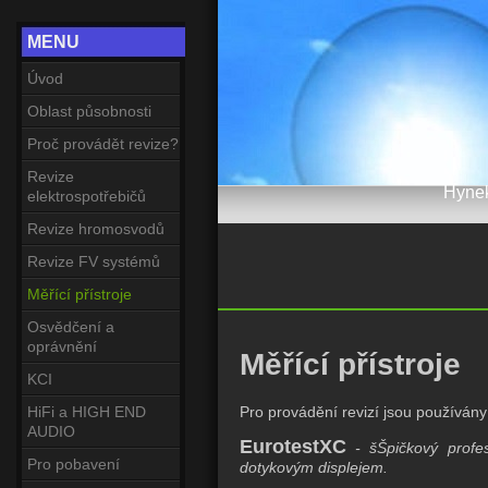
MENU
Úvod
Oblast působnosti
Proč provádět revize?
Revize
Hynek
elektrospotřebičů
Revize hromosvodů
Revize FV systémů
Měřící přístroje
Osvědčení a
oprávnění
Měřící přístroje
KCI
Pro provádění revizí jsou používány
HiFi a HIGH END
AUDIO
EurotestXC
- šŠpičkový profesi
Pro pobavení
dotykovým displejem.