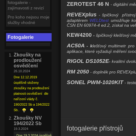
fotogalerie -
ZEROTEST 46 N
- digitální 
zajímavosti z revizí
REVEXplus
- špičkový přístro
Pro koho nejsou moje
adaptérem
WELDtest
umožňuje kon
služby vhodné
ČSN EN 60974-4 ed.2, získal na vel
KEW4200
-
špičkový klešťový m
Fotogalerie
AC50A
- k
lešťový
multimetr
pro
aplikace, které vyžadují
měření
svo
Zkoušky na
prodloužení
RIGOL DS1052E
-
kvalitní dvo
osvědčení
RM 2050
26.10.2024
- doplněk pro REVEXplu
Dne 12.12.2019
SONEL PWM-1020KIT
- test
úspěšně složeny
zkoušky na prodloužení
platnosti osvědčení dle
nařízení vlády č.
190/2022 Sb a 194/2022
Sb..
Zkoušky NV
194/2022 Sb
fotogalerie přístrojů
19.3.2024
Dne 19.3.2024 úspěšně