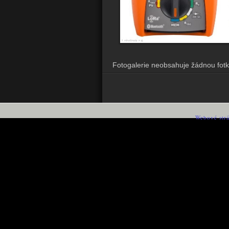
Fotogalerie neobsahuje žádnou fotk
Webové str