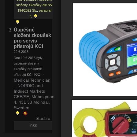
složeny zkoušky dle NV
194/2022 Sb., paragraf
7,
Úspěšné
složení zkoušek
pro servis
přístrojů KCI
22.6.2015
Dne 19.6.2015 byly
úspěšně složeny
zkoušky pro servis
KCI
-
přístrojů KCI,
Medical Technician
– NORDIC and
Indirect Markets
CEE/SE;
Möbelgatan
4, 431 33 Mölndal,
Sweden
Starší »
RSS