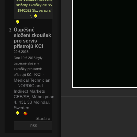
složeny zkoušky dle NV
194/2022 Sb., paragraf
7,
Úspěšné
složení zkoušek
pro servis
přístrojů KCI
22.6.2015
Dne 19.6.2015 byly
úspěšně složeny
zkoušky pro servis
KCI
-
přístrojů KCI,
Medical Technician
– NORDIC and
Indirect Markets
CEE/SE;
Möbelgatan
4, 431 33 Mölndal,
Sweden
Starší »
RSS