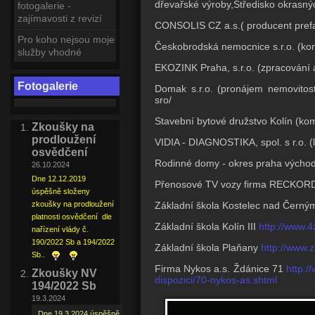
dřevařské výroby,Středisko okrasných
fotogalerie -
zajímavosti z revizí
CONSOLIS CZ a.s.( producent pref
Pro koho nejsou moje
Českobrodská nemocnice s.r.o. (kom
služby vhodné
EKOZINK Praha, s.r.o. (zpracování
Fotogalerie
Domak s.r.o. (pronájem nemovitost
sro/
Stavební bytové družstvo Kolín (ko
Zkoušky na
prodloužení
VIDIA - DIAGNOSTIKA, spol. s r.o. (l
osvědčení
Rodinné domy - okres praha východ,
26.10.2024
Dne 12.12.2019
Přenosové TV vozy firma RECKORD o
úspěšně složeny
Základní škola Kostelec nad Černým
zkoušky na prodloužení
platnosti osvědčení dle
Základní škola Kolín III
http://www.4
nařízení vlády č.
190/2022 Sb a 194/2022
Základní škola Plaňany
http://www.z
Sb..
Firma Nykos a.s. Ždánice 71
http:/
Zkoušky NV
dispozici/70-nykos-as.shtml
194/2022 Sb
19.3.2024
Dne 19.3.2024 úspěšně