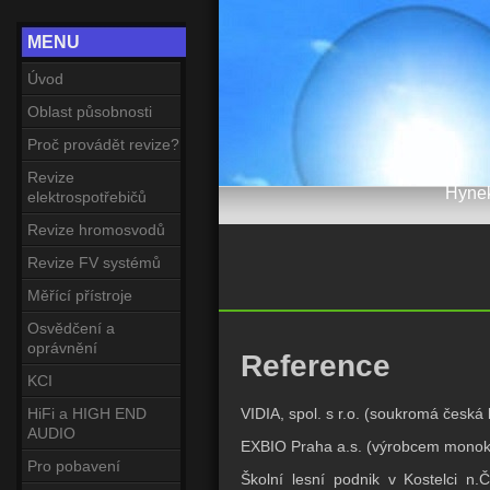
MENU
Úvod
Oblast působnosti
Proč provádět revize?
Revize
Hynek
elektrospotřebičů
Revize hromosvodů
Revize FV systémů
Měřící přístroje
Osvědčení a
oprávnění
Reference
KCI
VIDIA, spol. s r.o. (soukromá česká
HiFi a HIGH END
AUDIO
EXBIO Praha a.s. (výrobcem monoklo
Pro pobavení
Školní lesní podnik v Kostelci n.